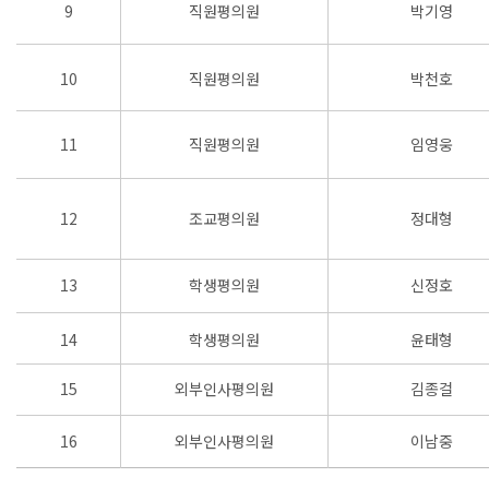
9
직원평의원
박기영
10
직원평의원
박천호
11
직원평의원
임영웅
12
조교평의원
정대형
13
학생평의원
신정호
14
학생평의원
윤태형
15
외부인사평의원
김종걸
16
외부인사평의원
이남중