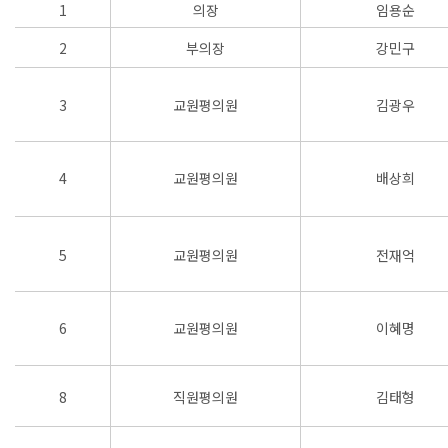
1
의장
임용순
2
부의장
강민구
3
교원평의원
김광우
4
교원평의원
배상희
5
교원평의원
전재억
6
교원평의원
이혜명
8
직원평의원
김태형