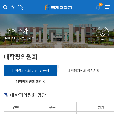
6
센
관
터/
련
부
사
취·창업지원센터
이메일무단수집거부
국제대학교 입학안내
무선인터넷이용안내
서
이
트
학술정보원
포탈사이트
학생생활관
증명발급사이트
대학소개
국제교류센터
국제무인항공
산학협력단
KOOKJE UNIVERSITY
평생교육원
교수학습지원센터
대학평의원회
대학평의원회 명단 및 규정
대학평의원회 공지사항
대학평의원회 회의록
대학평의원회 명단
연번
구분
성명